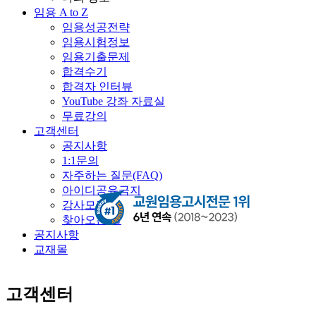
임용 A to Z
임용성공전략
임용시험정보
임용기출문제
합격수기
합격자 인터뷰
YouTube 강좌 자료실
무료강의
고객센터
공지사항
1:1문의
자주하는 질문(FAQ)
아이디공유금지
강사모집
찾아오는 길
공지사항
교재몰
고객센터