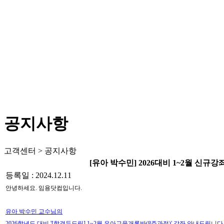
공지사항
고객센터 > 공지사항
[유아 박수민] 2026대비 1~2월 신규
등록일 : 2024.12.11
안녕하세요
.
임용닷컴입니다
.
유아 박수민 교수님
의
2026
학년도 대비 '
[합격두드림] 1~2월 유아교육개론반(8주과정)' 강좌
안내드
립니다