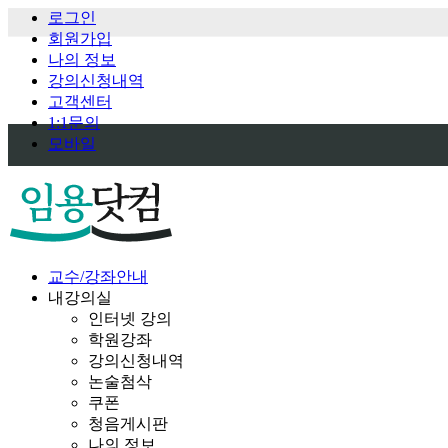
로그인
회원가입
나의 정보
강의신청내역
고객센터
1:1문의
모바일
교수/강좌안내
내강의실
인터넷 강의
학원강좌
강의신청내역
논술첨삭
쿠폰
청음게시판
나의 정보