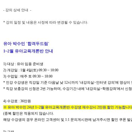
-
강의 상세 안내
-
* 강의 일정 및 내용은 사정에 따라 변경될 수 있습니다.
유아 박수민 '합격두드림'
1~2월 유아교육개론반 안내
1)
대상
: 유아
임용 준비생
2)
개강일
: 1
월
4
일
(토
) 09:30 ~ 18:00
3)
수업일
:
매주 토
09:30 ~ 18:00
* 인강 수강생은 직강일 기준 다음날 낮 12시까지 '내강의실>인터넷 강의'에 영상이
* 직강 보충강의 신청은 2번 가능하며, 수강기간 내에 '내강의실>학원강좌'에서 신
4)
수강료
: 36만원
※ 유아 박수민
24
년 1~2월 유아교육개론반 수강생 재수강시
2만원
할인 가능합니
(중복 할인은 적용되지 않습니다.
해당
수강생의 경우 온라인 고객센터 및
1:1
문의게시판에 남겨주시면 할인 쿠폰 발
5)
교재