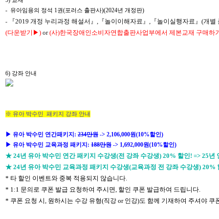
- 유아임용의 정석 1권(포러스 출판사)(2024년 개정판)
『
2019
개정 누리과정 해설서
』
,
『
놀이이해자료
』,
『
놀이실행자료
』(개별 
-
(
다운받기
▶
)
or
(사)한국장애인소비자연합출판사업부에서 제본교재 구매하
6)
강좌 안내
※ 유아 박수민 패키지 강좌 안내
▶
유아 박수민 연간패키지:
234만원
-> 2,106,000원(10%할인)
▶
유아 박수민 교육과정 패키지:
188만원
-> 1,692,000원(10%할인)
★ 24년 유아 박수민 연간 패키지 수강생(전 강좌 수강생) 20% 할인! => 25년 연
★ 24년 유아 박수민 교육과정 패키지 수강생(교육과정 전 강좌 수강생) 20% 할인! 
* 타 할인 이벤트와 중복 적용되지 않습니다.
* 1:1 문의로 쿠폰 발급 요청하여 주시면, 할인 쿠폰 발급하여 드립니다.
* 쿠폰 요청 시, 원하시는 수강 유형(직강 or 인강)도 함께 기재하여 주셔야 