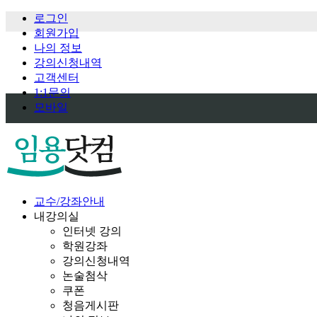
로그인
회원가입
나의 정보
강의신청내역
고객센터
1:1문의
모바일
교수/강좌안내
내강의실
인터넷 강의
학원강좌
강의신청내역
논술첨삭
쿠폰
청음게시판