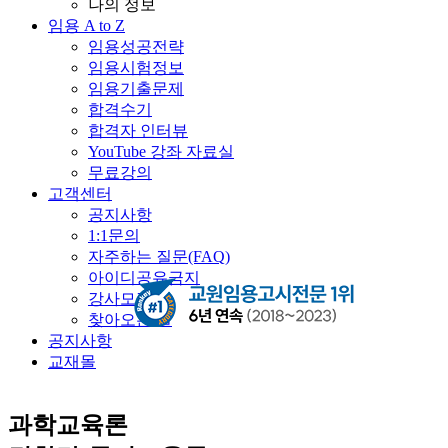
나의 정보
임용 A to Z
임용성공전략
임용시험정보
임용기출문제
합격수기
합격자 인터뷰
YouTube 강좌 자료실
무료강의
고객센터
공지사항
1:1문의
자주하는 질문(FAQ)
아이디공유금지
강사모집
찾아오는 길
공지사항
교재몰
과학교육론