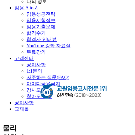
나의 정보
임용 A to Z
임용성공전략
임용시험정보
임용기출문제
합격수기
합격자 인터뷰
YouTube 강좌 자료실
무료강의
고객센터
공지사항
1:1문의
자주하는 질문(FAQ)
아이디공유금지
강사모집
찾아오는 길
공지사항
교재몰
물리