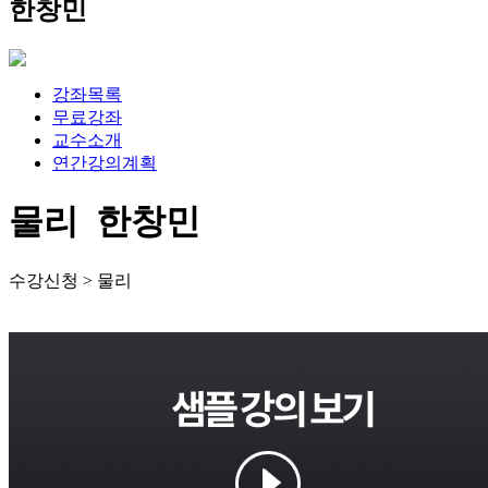
한창민
강좌목록
무료강좌
교수소개
연간강의계획
물리 한창민
수강신청 > 물리