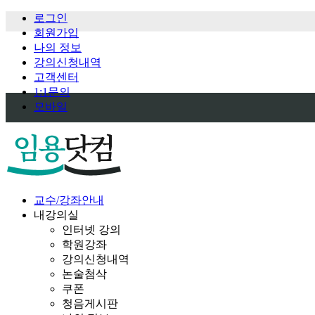
로그인
회원가입
나의 정보
강의신청내역
고객센터
1:1문의
모바일
교수/강좌안내
내강의실
인터넷 강의
학원강좌
강의신청내역
논술첨삭
쿠폰
청음게시판