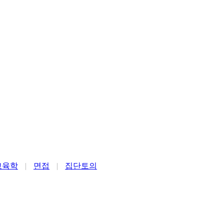
교육학
|
면접
|
집단토의