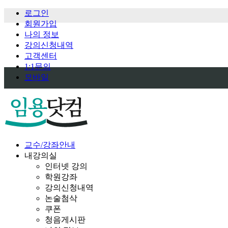
로그인
회원가입
나의 정보
강의신청내역
고객센터
1:1문의
모바일
교수/강좌안내
내강의실
인터넷 강의
학원강좌
강의신청내역
논술첨삭
쿠폰
청음게시판