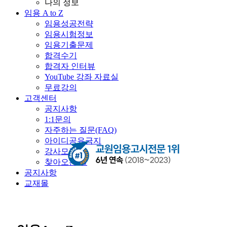
나의 정보
임용 A to Z
임용성공전략
임용시험정보
임용기출문제
합격수기
합격자 인터뷰
YouTube 강좌 자료실
무료강의
고객센터
공지사항
1:1문의
자주하는 질문(FAQ)
아이디공유금지
강사모집
찾아오는 길
공지사항
교재몰