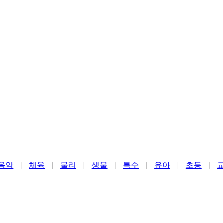
음악
|
체육
|
물리
|
생물
|
특수
|
유아
|
초등
|